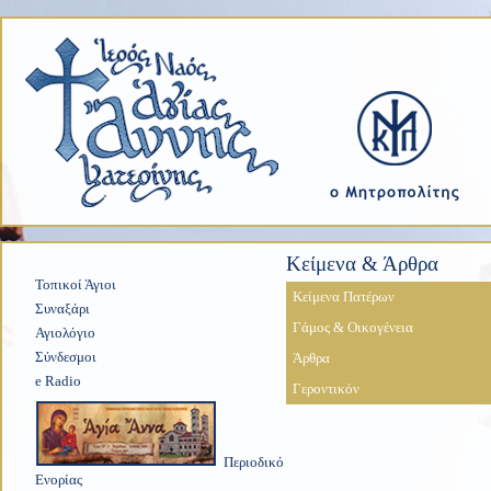
Κείμενα & Άρθρα
Τοπικοί Άγιοι
Κείμενα Πατέρων
Συναξάρι
Γάμος & Οικογένεια
Αγιολόγιο
Σύνδεσμοι
Άρθρα
e Radio
Γεροντικόν
Περιοδικό
Ενορίας