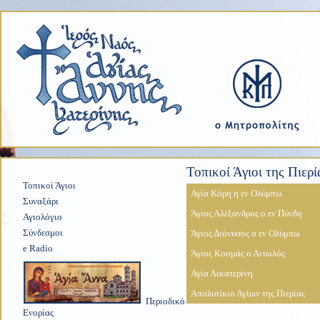
Τοπικοί Άγιοι της Πιερί
Τοπικοί Άγιοι
Αγία Κόρη η εν Ολύμπω
Συναξάρι
Άγιος Αλέξανδρος ο εν Πύνδη
Αγιολόγιο
Σύνδεσμοι
Άγιος Διόνυσος ο εν Ολύμπω
e Radio
Άγιος Κοσμάς ο Αιτωλός
Αγία Αικατερίνη
Απολυτίκιο Αγίων της Πιερίας
Περιοδικό
Ενορίας