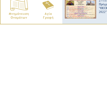
27/11
Πρόγ
"ΘΕΟ
2022"
copyright © Ιερός Ναός Αγίας Άννης Κατερίνη.