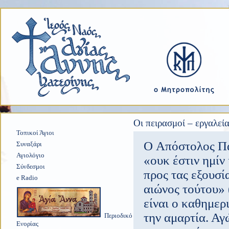
Οι πειρασμοί – εργαλε
Τοπικοί Άγιοι
O Απόστολος Πα
Συναξάρι
Αγιολόγιο
«ουκ έστιν ημίν
Σύνδεσμοι
προς τας εξουσί
e Radio
αιώνος τούτου» 
είναι ο καθημερ
την αμαρτία. Αγ
Περιοδικό
Ενορίας