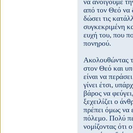
να ανοίγουμε τη
από τον Θεό να δ
δώσει τις κατάλ
συγκεκριμένη κα
ευχή του, που π
πονηρού.
Ακολουθώντας τα
στον Θεό και υπ
είναι να περάσε
γίνει έτσι, υπά
βάρος να φεύγει
ξεχειλίζει ο ά
πρέπει όμως να 
πόλεμο. Πολύ π
νομίζοντας ότι 