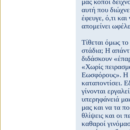
μας κόποι δείχν
αυτή που διώχνε
έφευγε, ό,τι και
απομείνει ωφέλε
Τίθεται όμως το
στάδια; Η απάντ
διδάσκουν «έπαρ
«Χωρίς πειρασμο
Εωσφόρους». Η έ
καταποντίσει. Ε
γίνονται εργαλε
υπερηφάνειά μας
μας και να τα π
θλίψεις και οι 
καθαροί γινόμασ