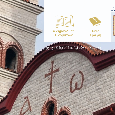
Τ
copyright © Ιερός Ναός Αγίας Άννης Κατερίνη.