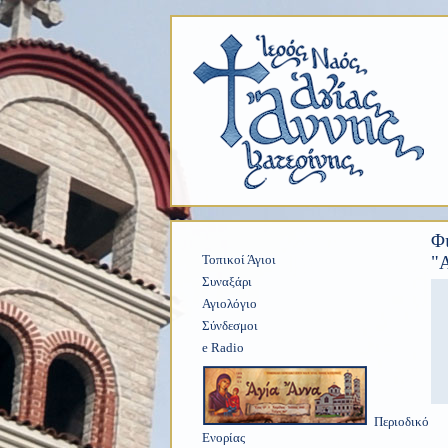
Φι
Τοπικοί Άγιοι
"
Συναξάρι
Αγιολόγιο
Σύνδεσμοι
e Radio
Περιοδικό
Ενορίας