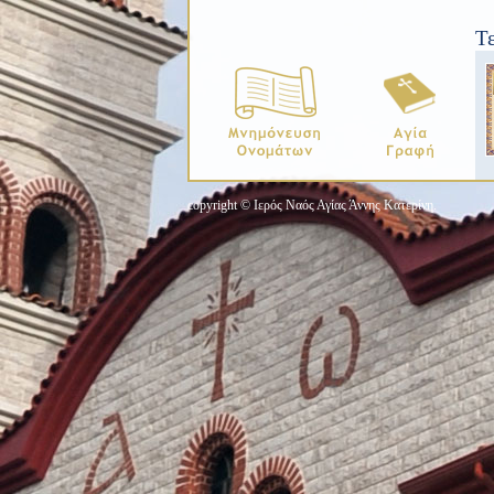
Τ
copyright © Ιερός Ναός Αγίας Άννης Κατερίνη.