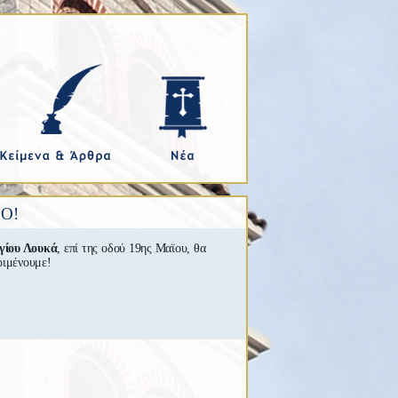
Ο!
γίου Λουκά
, επί της οδού 19ης Μαϊου, θα
ριμένουμε!