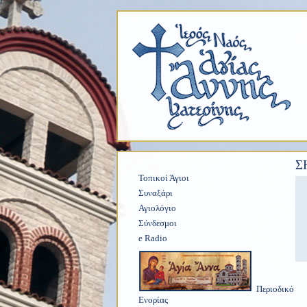
Σ
Τοπικοί Άγιοι
Συναξάρι
Αγιολόγιο
Σύνδεσμοι
e Radio
Περιοδικό
Ενορίας