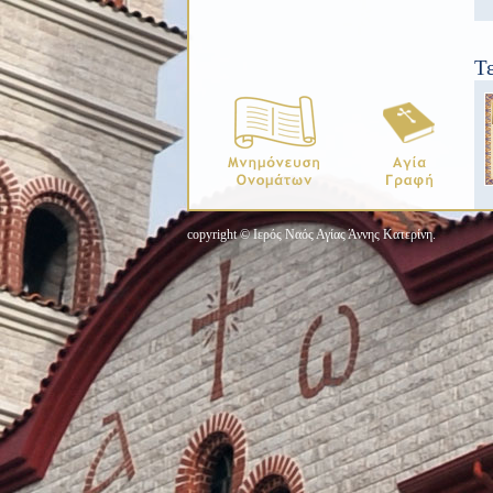
Τ
copyright © Ιερός Ναός Αγίας Άννης Κατερίνη.