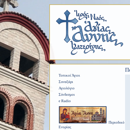
Π
Τοπικοί Άγιοι
Συναξάρι
Αγιολόγιο
Σύνδεσμοι
e Radio
Περιοδικό
Ενορίας