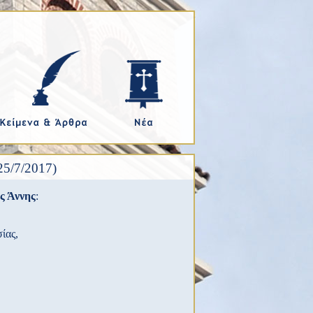
5/7/2017)
ς Άννης
:
σίας,