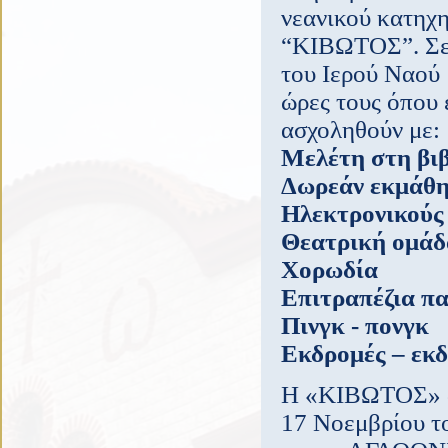
νεανικού κατηχη
“ΚΙΒΩΤΟΣ”. Σε 
του Ιερού Ναού 
ώρες τους όπου 
ασχοληθούν με:
Μελέτη στη βι
Δωρεάν εκμάθη
Ηλεκτρονικούς 
Θεατρική ομάδ
Χορωδία
Επιτραπέζια πα
Πινγκ - πονγκ
Εκδρομές – εκδ
Η «ΚΙΒΩΤΟΣ» δη
17 Νοεμβρίου τ