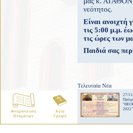
μας κ. ΑΓΑΘΟΝΙ
νεότητος.
Είναι ανοιχτή 
τις 5:00 μ.μ. έ
τις ώρες των μ
Παιδιά σας περ
Τελευταία Νέα
27/11
Πρόγ
"ΘΕΟ
2022"
copyright © Ιερός Ναός Αγίας Άννης Κατερίνη.